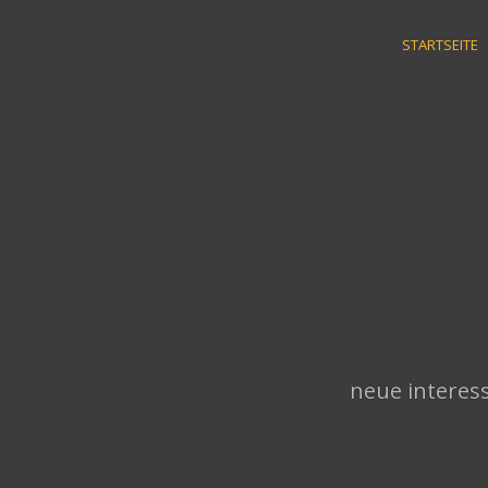
Skip
to
STARTSEITE
content
neue interess