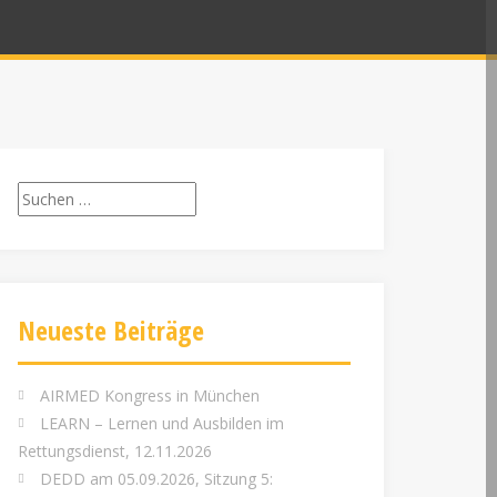
Suchen
nach:
Neueste Beiträge
AIRMED Kongress in München
LEARN – Lernen und Ausbilden im
Rettungsdienst, 12.11.2026
DEDD am 05.09.2026, Sitzung 5: