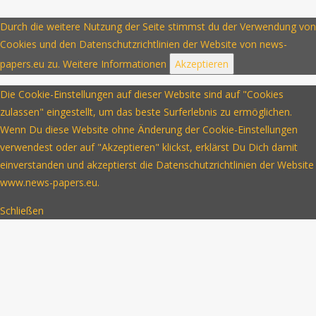
Durch die weitere Nutzung der Seite stimmst du der Verwendung von
Cookies und den Datenschutzrichtlinien der Website von news-
papers.eu zu.
Weitere Informationen
Akzeptieren
Die Cookie-Einstellungen auf dieser Website sind auf "Cookies
zulassen" eingestellt, um das beste Surferlebnis zu ermöglichen.
Wenn Du diese Website ohne Änderung der Cookie-Einstellungen
verwendest oder auf "Akzeptieren" klickst, erklärst Du Dich damit
einverstanden und akzeptierst die Datenschutzrichtlinien der Website
www.news-papers.eu.
Schließen