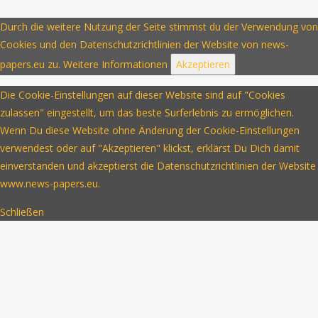
Durch die weitere Nutzung der Seite stimmst du der Verwendung von
Cookies und den Datenschutzrichtlinien der Website von news-
papers.eu zu.
Weitere Informationen
Akzeptieren
Die Cookie-Einstellungen auf dieser Website sind auf "Cookies
zulassen" eingestellt, um das beste Surferlebnis zu ermöglichen.
Wenn Du diese Website ohne Änderung der Cookie-Einstellungen
verwendest oder auf "Akzeptieren" klickst, erklärst Du Dich damit
einverstanden und akzeptierst die Datenschutzrichtlinien der Website
www.news-papers.eu.
Schließen