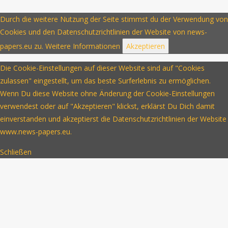
Durch die weitere Nutzung der Seite stimmst du der Verwendung von
Cookies und den Datenschutzrichtlinien der Website von news-
papers.eu zu.
Weitere Informationen
Akzeptieren
Die Cookie-Einstellungen auf dieser Website sind auf "Cookies
zulassen" eingestellt, um das beste Surferlebnis zu ermöglichen.
Wenn Du diese Website ohne Änderung der Cookie-Einstellungen
verwendest oder auf "Akzeptieren" klickst, erklärst Du Dich damit
einverstanden und akzeptierst die Datenschutzrichtlinien der Website
www.news-papers.eu.
Schließen