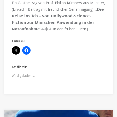
Ein Gastbeitrag von Prof. Philipp Kümpers aus Münster,
(Linkedin-Beitrag mit freundlicher Genehmigung): „𝗗𝗶𝗲
𝗥𝗲𝗶𝘀𝗲 𝗶𝗻𝘀 𝗜𝗰𝗵 – 𝘃𝗼𝗻 𝗛𝗼𝗹𝗹𝘆𝘄𝗼𝗼𝗱-𝗦𝗰𝗶𝗲𝗻𝗰𝗲-
𝗙𝗶𝗰𝘁𝗶𝗼𝗻 𝘇𝘂𝗿 𝗸𝗹𝗶𝗻𝗶𝘀𝗰𝗵𝗲𝗻 𝗔𝗻𝘄𝗲𝗻𝗱𝘂𝗻𝗴 𝗶𝗻 𝗱𝗲𝗿
𝗡𝗼𝘁𝗮𝘂𝗳𝗻𝗮𝗵𝗺𝗲 🚤🩸🔬 In den frühen 90ern […]
Teilen mit:
Gefällt mir:
Wird geladen …