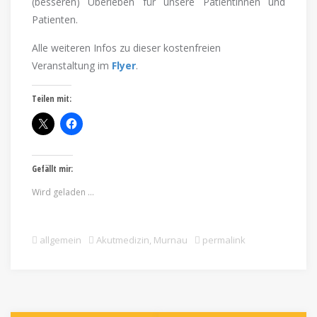
(besseren) Überleben für unsere Patientinnen und
Patienten.
Alle weiteren Infos zu dieser kostenfreien
Veranstaltung im
Flyer
.
Teilen mit:
Gefällt mir:
Wird geladen …
allgemein
Akutmedizin
,
Murnau
permalink