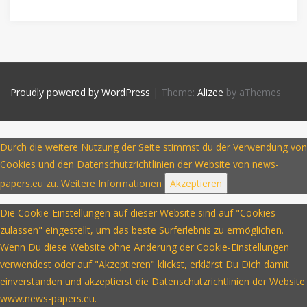
Proudly powered by WordPress
|
Theme:
Alizee
by aThemes
Durch die weitere Nutzung der Seite stimmst du der Verwendung von
Cookies und den Datenschutzrichtlinien der Website von news-
papers.eu zu.
Weitere Informationen
Akzeptieren
Die Cookie-Einstellungen auf dieser Website sind auf "Cookies
zulassen" eingestellt, um das beste Surferlebnis zu ermöglichen.
Wenn Du diese Website ohne Änderung der Cookie-Einstellungen
verwendest oder auf "Akzeptieren" klickst, erklärst Du Dich damit
einverstanden und akzeptierst die Datenschutzrichtlinien der Website
www.news-papers.eu.