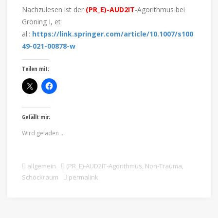
Nachzulesen ist der
(PR_E)-AUD2IT
-Agorithmus bei
Gröning I, et
al.:
https://link.springer.com/article/10.1007/s100
49-021-00878-w
Teilen mit:
Gefällt mir:
Wird geladen …
allgemein
(PR_E)-AUD2IT-Agorithmus
,
Non-Trauma
,
Schockraum
permalink