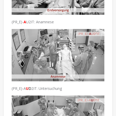
(PR_E)-
A
U2IT: Anamnese
(PR_E)-A
U
D
2IT: Untersuchung