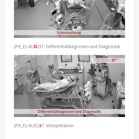
(PR_E)-AU
D
2IT: Differentialdiagnosen und Diagnostik
(PR_E)-AUD2
I
T: Interpretation