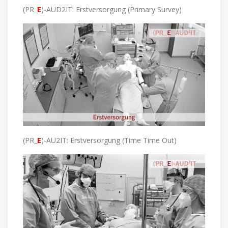
(PR_
E
)-AUD2IT: Erstversorgung (Primary Survey)
(PR_
E
)-AU2IT: Erstversorgung (Time Time Out)