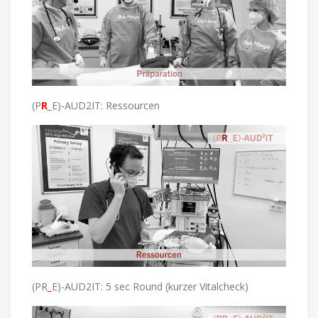
(P
R
_E)-AUD2IT: Ressourcen
(PR
_
E)-AUD2IT: 5 sec Round (kurzer Vitalcheck)