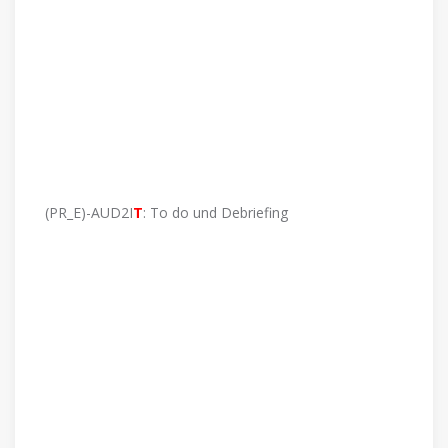
(PR_E)-AUD2I
T
: To do und Debriefing