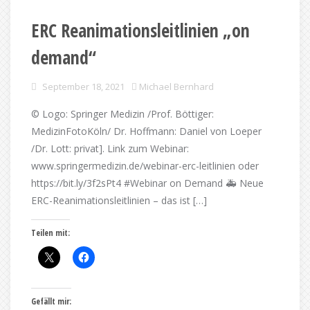
ERC Reanimationsleitlinien „on
demand“
September 18, 2021
Michael Bernhard
© Logo: Springer Medizin /Prof. Böttiger:
MedizinFotoKöln/ Dr. Hoffmann: Daniel von Loeper
/Dr. Lott: privat]. Link zum Webinar:
www.springermedizin.de/webinar-erc-leitlinien oder
https://bit.ly/3f2sPt4 #Webinar on Demand 🚑 Neue
ERC-Reanimationsleitlinien – das ist […]
Teilen mit:
Gefällt mir: