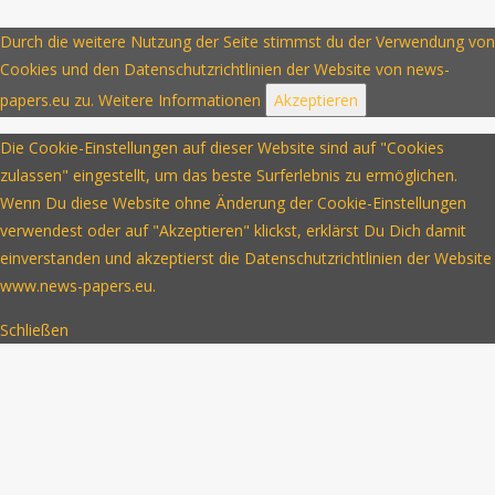
Durch die weitere Nutzung der Seite stimmst du der Verwendung von
Cookies und den Datenschutzrichtlinien der Website von news-
papers.eu zu.
Weitere Informationen
Akzeptieren
Die Cookie-Einstellungen auf dieser Website sind auf "Cookies
zulassen" eingestellt, um das beste Surferlebnis zu ermöglichen.
Wenn Du diese Website ohne Änderung der Cookie-Einstellungen
verwendest oder auf "Akzeptieren" klickst, erklärst Du Dich damit
einverstanden und akzeptierst die Datenschutzrichtlinien der Website
www.news-papers.eu.
Schließen