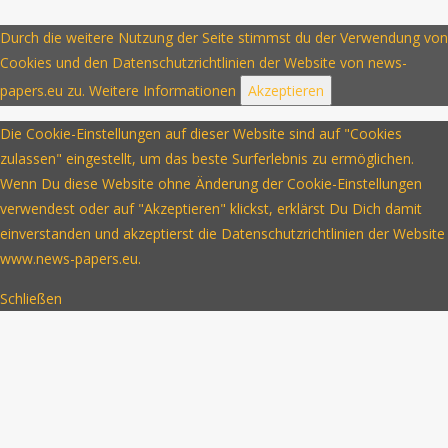
Durch die weitere Nutzung der Seite stimmst du der Verwendung von
Cookies und den Datenschutzrichtlinien der Website von news-
papers.eu zu.
Weitere Informationen
Akzeptieren
Die Cookie-Einstellungen auf dieser Website sind auf "Cookies
zulassen" eingestellt, um das beste Surferlebnis zu ermöglichen.
Wenn Du diese Website ohne Änderung der Cookie-Einstellungen
verwendest oder auf "Akzeptieren" klickst, erklärst Du Dich damit
einverstanden und akzeptierst die Datenschutzrichtlinien der Website
www.news-papers.eu.
Schließen