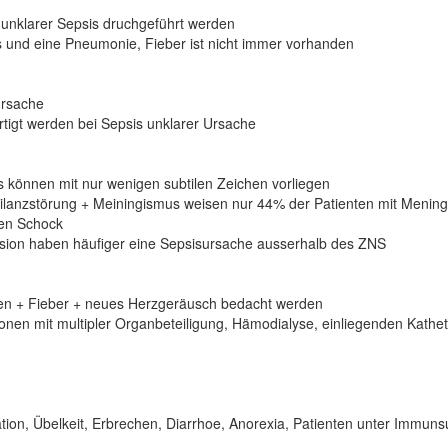
. unklarer Sepsis druchgeführt werden
is und eine Pneumonie, Fieber ist nicht immer vorhanden
ursache
rtigt werden bei Sepsis unklarer Ursache
s können mit nur wenigen subtilen Zeichen vorliegen
gilanzstörung + Meiningismus weisen nur 44% der Patienten mit Meningi
hen Schock
ension haben häufiger eine Sepsisursache ausserhalb des ZNS
toren + Fieber + neues Herzgeräusch bedacht werden
ionen mit multipler Organbeteiligung, Hämodialyse, einliegenden Kath
ion, Übelkeit, Erbrechen, Diarrhoe, Anorexia, Patienten unter Immunsu