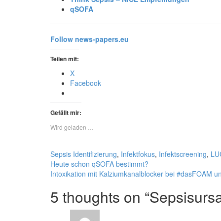
qSOFA
Follow news-papers.eu
Teilen mit:
X
Facebook
Gefällt mir:
Wird geladen …
Sepsis
Identifizierung
,
Infektfokus
,
Infektscreening
,
LU
Heute schon qSOFA bestimmt?
Intoxikation mit Kalziumkanalblocker bei #dasFOAM 
5 thoughts on “
Sepsisur