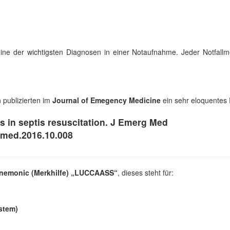
eine der wichtigsten Diagnosen in einer Notaufnahme. Jeder Notfall
 publizierten im
Journal of Emegency Medicine
ein sehr eloquentes 
ns in septis resuscitation. J Emerg Med
ermed.2016.10.008
nemonic (Merkhilfe) „LUCCAASS“
, dieses steht für:
stem)