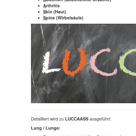
A
rthritis
S
kin (Haut)
S
pine (Wirbelsäule)
Detailliert wird zu
LUCCAASS
ausgeführt:
Lung / Lunge: