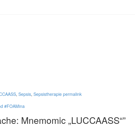
CCAASS
,
Sepsis
,
Sepsistherapie
permalink
und #FOAMina
sache: Mnemomic „LUCCAASS“
”