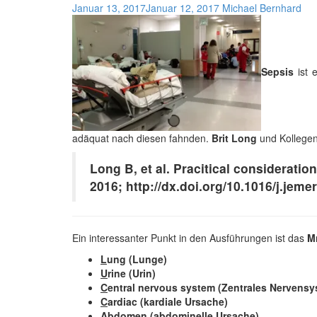
Januar 13, 2017
Januar 12, 2017
Michael Bernhard
Sepsis
ist 
adäquat nach diesen fahnden.
Brit Long
und Kollegen
Long B, et al. Pracitical consideratio
2016; http://dx.doi.org/10.1016/j.jem
Ein interessanter Punkt in den Ausführungen ist das
M
L
ung (Lunge)
U
rine (Urin)
C
entral nervous system (Zentrales Nervensy
C
ardiac (kardiale Ursache)
A
bdomen (abdominelle Ursache)