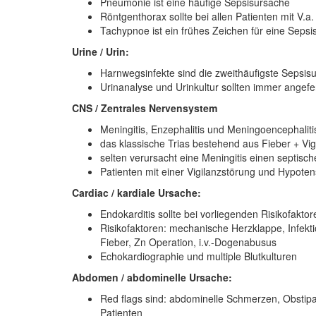
Pneumonie ist eine häufige Sepsisursache
Röntgenthorax sollte bei allen Patienten mit V.a
Tachypnoe ist ein frühes Zeichen für eine Seps
Urine / Urin:
Harnwegsinfekte sind die zweithäufigste Sepsis
Urinanalyse und Urinkultur sollten immer angefe
CNS / Zentrales Nervensystem
Meningitis, Enzephalitis und Meningoencephaliti
das klassische Trias bestehend aus Fieber + Vi
selten verursacht eine Meningitis einen septisc
Patienten mit einer Vigilanzstörung und Hypot
Cardiac / kardiale Ursache:
Endokarditis sollte bei vorliegenden Risikofak
Risikofaktoren: mechanische Herzklappe, Infekt
Fieber, Zn Operation, i.v.-Dogenabusus
Echokardiographie und multiple Blutkulturen
Abdomen / abdominelle Ursache:
Red flags sind: abdominelle Schmerzen, Obstipat
Patienten