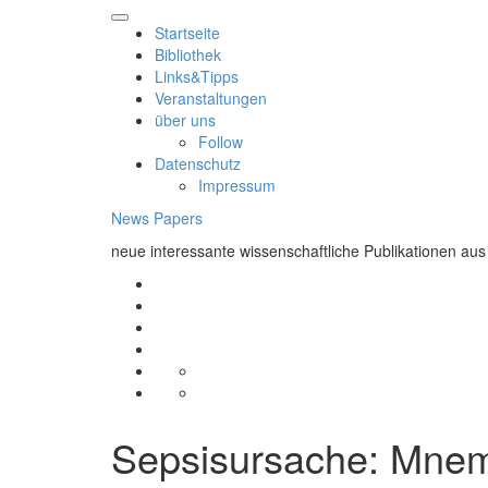
Skip
to
Startseite
content
Bibliothek
Links&Tipps
Veranstaltungen
über uns
Follow
Datenschutz
Impressum
News Papers
neue interessante wissenschaftliche Publikationen aus
Startseite
Bibliothek
Links&Tipps
Veranstaltungen
über
Follow
uns
Datenschutz
Impressum
Sepsisursache: Mn