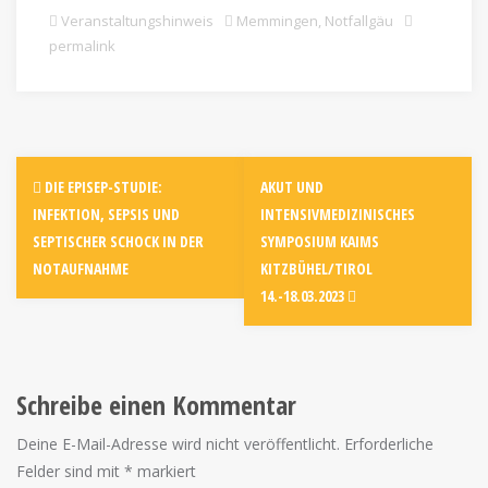
Veranstaltungshinweis
Memmingen
,
Notfallgäu
permalink
DIE EPISEP-STUDIE:
AKUT UND
INFEKTION, SEPSIS UND
INTENSIVMEDIZINISCHES
SEPTISCHER SCHOCK IN DER
SYMPOSIUM KAIMS
NOTAUFNAHME
KITZBÜHEL/TIROL
14.-18.03.2023
Schreibe einen Kommentar
Deine E-Mail-Adresse wird nicht veröffentlicht.
Erforderliche
Felder sind mit
*
markiert