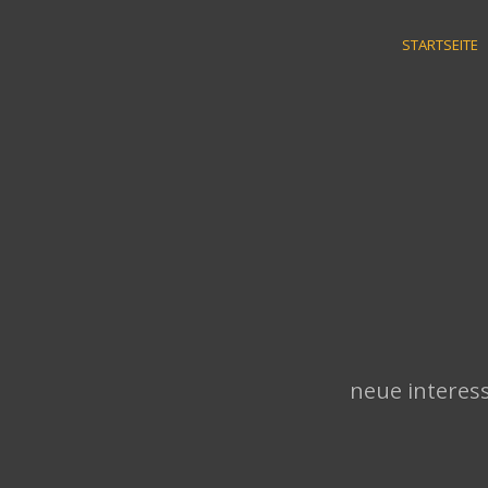
Skip
to
STARTSEITE
content
neue interess