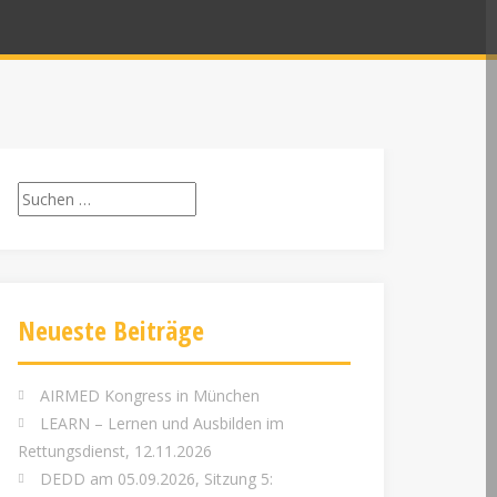
Suchen
nach:
Neueste Beiträge
AIRMED Kongress in München
LEARN – Lernen und Ausbilden im
Rettungsdienst, 12.11.2026
DEDD am 05.09.2026, Sitzung 5: