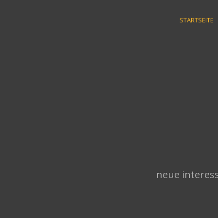
Skip
to
STARTSEITE
content
neue interess