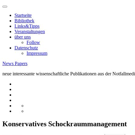
Skip
to
Startseite
content
Bibliothek
Links&Tipps
Veranstaltungen
über uns
Follow
Datenschutz
Impressum
News Papers
neue interessante wissenschaftliche Publikationen aus der Notfallmedi
Startseite
Bibliothek
Links&Tipps
Veranstaltungen
über
Follow
uns
Datenschutz
Impressum
Konservatives Schockraummanagement