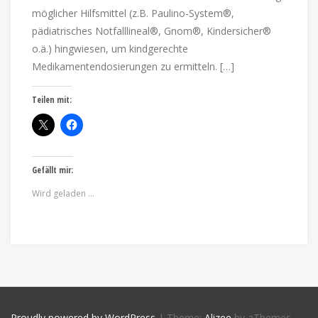
möglicher Hilfsmittel (z.B. Paulino-System®,
pädiatrisches Notfalllineal®, Gnom®, Kindersicher®
o.ä.) hingwiesen, um kindgerechte
Medikamentendosierungen zu ermitteln. […]
Teilen mit:
Gefällt mir:
Wird geladen …
Proudly powered by WordPress
|
Theme:
Alizee
by aThemes