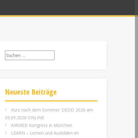
Suchen
nach:
Neueste Beiträge
Kurz nach dem Sommer: DEDD 2026 am
05.09.2026 ONLINE
AIRMED Kongress in München
LEARN – Lernen und Ausbilden im