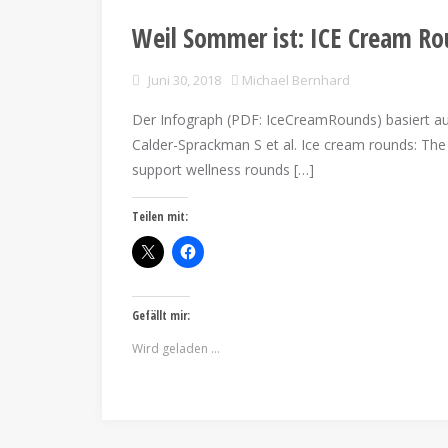
Weil Sommer ist: ICE Cream R
Juni 30, 2018
Michael Bernhard
Der Infograph (PDF: IceCreamRounds) basiert auf 
Calder-Sprackman S et al. Ice cream rounds: The
support wellness rounds […]
Teilen mit:
Gefällt mir:
Wird geladen …