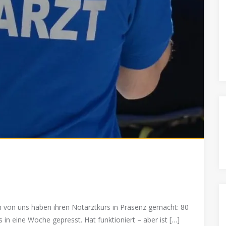
n von uns haben ihren Notarztkurs in Präsenz gemacht: 80
 in eine Woche gepresst. Hat funktioniert – aber ist […]