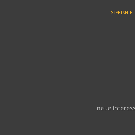
Skip
to
STARTSEITE
content
neue interess