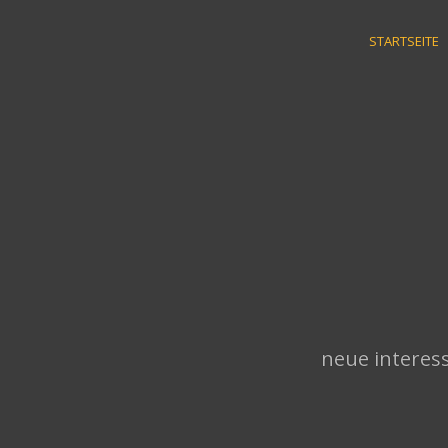
Skip
to
STARTSEITE
content
neue interess