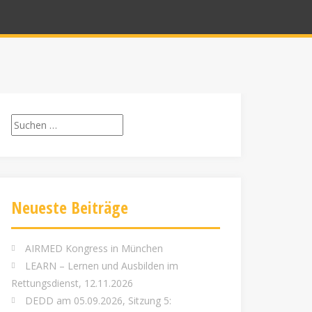
Suchen
nach:
Neueste Beiträge
AIRMED Kongress in München
LEARN – Lernen und Ausbilden im
Rettungsdienst, 12.11.2026
DEDD am 05.09.2026, Sitzung 5: