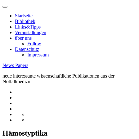
Skip
to
Startseite
content
Bibliothek
Links&Tipps
Veranstaltungen
über uns
Follow
Datenschutz
Impressum
News Papers
neue interessante wissenschaftliche Publikationen aus der
Notfallmedizin
Startseite
Bibliothek
Links&Tipps
Veranstaltungen
über
Follow
uns
Datenschutz
Impressum
Hämostyptika