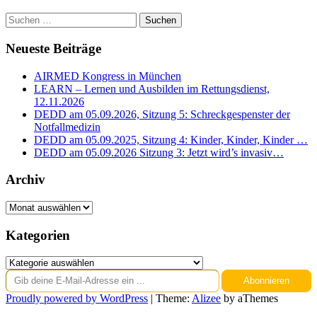
Suchen
nach:
Neueste Beiträge
AIRMED Kongress in München
LEARN – Lernen und Ausbilden im Rettungsdienst,
12.11.2026
DEDD am 05.09.2026, Sitzung 5: Schreckgespenster der
Notfallmedizin
DEDD am 05.09.2025, Sitzung 4: Kinder, Kinder, Kinder …
DEDD am 05.09.2026 Sitzung 3: Jetzt wird’s invasiv…
Archiv
Archiv
Kategorien
Kategorien
Gib deine E-Mail-Adresse ein ...
Abonnieren
Proudly powered by WordPress
|
Theme:
Alizee
by aThemes