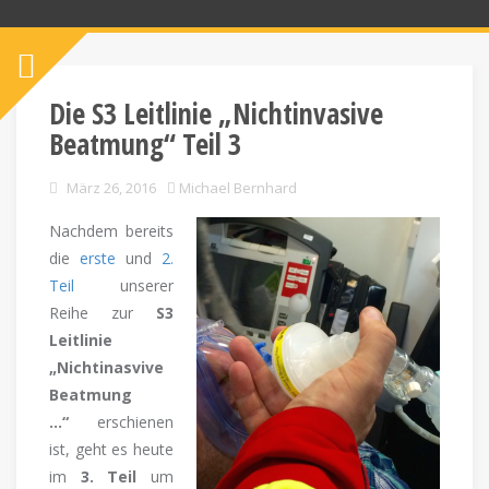
Die S3 Leitlinie „Nichtinvasive
Beatmung“ Teil 3
März 26, 2016
Michael Bernhard
Nachdem bereits
die
erste
und
2.
Teil
unserer
Reihe zur
S3
Leitlinie
„Nichtinasvive
Beatmung
…“
erschienen
ist, geht es heute
im
3. Teil
um