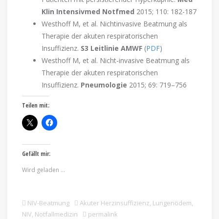
Klin Intensivmed Notfmed
2015; 110: 182-187
Westhoff M, et al. Nichtinvasive Beatmung als
Therapie der akuten respiratorischen
Insuffizienz.
S3 Leitlinie AMWF
(
PDF
)
Westhoff M, et al. Nicht-invasive Beatmung als
Therapie der akuten respiratorischen
Insuffizienz.
Pneumologie
2015; 69: 719–756
Teilen mit:
Gefällt mir:
Wird geladen …
NIV-Beatmung
Akuter Herzinsuffizienz
,
Lungenödem
,
NIV
,
Notfallmedizin
permalink