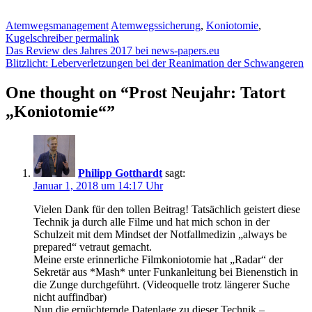
Atemwegsmanagement
Atemwegssicherung
,
Koniotomie
,
Kugelschreiber
permalink
Das Review des Jahres 2017 bei news-papers.eu
Blitzlicht: Leberverletzungen bei der Reanimation der Schwangeren
One thought on “
Prost Neujahr: Tatort
„Koniotomie“
”
Philipp Gotthardt
sagt:
Januar 1, 2018 um 14:17 Uhr
Vielen Dank für den tollen Beitrag! Tatsächlich geistert diese
Technik ja durch alle Filme und hat mich schon in der
Schulzeit mit dem Mindset der Notfallmedizin „always be
prepared“ vetraut gemacht.
Meine erste erinnerliche Filmkoniotomie hat „Radar“ der
Sekretär aus *Mash* unter Funkanleitung bei Bienenstich in
die Zunge durchgeführt. (Videoquelle trotz längerer Suche
nicht auffindbar)
Nun die ernüchternde Datenlage zu dieser Technik –