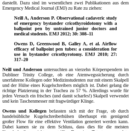
darstellt. Dazu sind im wesentlichen zwei Publikationen aus dem
Emergency Medical Journal (EMJ) zu Rate zu ziehen:
Neill A, Anderson P. Observational cadaveric study
of emergency bystander cricothyroidotomy with a
ballpoint pen by untrained junior doctors and
medical students. EMJ 2012; 30: 308–11
Owens D, Greenwood B, Galley A, et al. Airflow
efficacy of ballpoint pen tubes: a consideration for
use in bystander cricothyrotomy. EMJ 2010; 27:
317–20
Neill und Anderson
untersuchten an vierzehn Körperspendern im
Dubliner Trinity College, ob eine Atemwegssicherung durch
unerfahrene Kollegen oder Medizinstudenten nur mit einem Skalpell
und der Hülse eines Kugelschreibers möglich ist. Dabei gelang die
richtige Platzierung in der Trachea zu 57 %. Allerdings wurde für
jeden Versuch ein frisches (und damit scharfes!) Skalpell verwendet
und kein Taschenmesser mit fragwürdiger Klinge.
Owens und Kollegen
befassten sich mit der Frage, ob durch
handelsübliche Kugelschreiberhülsen überhaupt ein genügend
großer Flow für eine effektive Ventilation generiert werden kann.
Dabei kamen sie zu dem Schluss, dass dies für die meisten