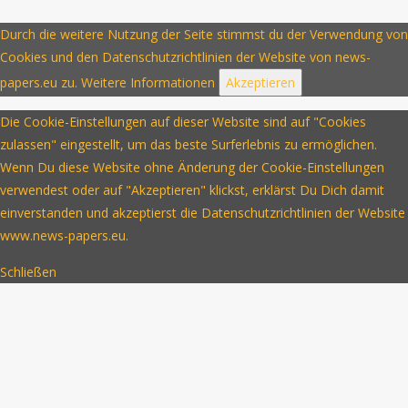
Durch die weitere Nutzung der Seite stimmst du der Verwendung von
Cookies und den Datenschutzrichtlinien der Website von news-
papers.eu zu.
Weitere Informationen
Akzeptieren
Die Cookie-Einstellungen auf dieser Website sind auf "Cookies
zulassen" eingestellt, um das beste Surferlebnis zu ermöglichen.
Wenn Du diese Website ohne Änderung der Cookie-Einstellungen
verwendest oder auf "Akzeptieren" klickst, erklärst Du Dich damit
einverstanden und akzeptierst die Datenschutzrichtlinien der Website
www.news-papers.eu.
Schließen