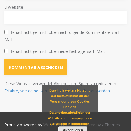
Website
Benachrichtige mich über nachfolgende Kommentare via E-
Mail.
Benachrichtige mich über neue Beiträge via E-Mail.
Diese Website verwendet Akismet, um Spam zu reduzieren.
Erfahre, wie deine Kommentardaten verarbeitet werden.
Durch die weitere Nutzung
der Seite stimmst du der
Verwendung von Cookies
und den
Datenschutzrichtlinien der
Website von news-papers.eu
zu.
Weitere Informationen
Proudly powered by WordPress
|
Theme:
Alizee
by aThemes
Akzeptieren