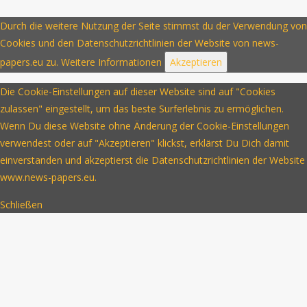
Durch die weitere Nutzung der Seite stimmst du der Verwendung von
Cookies und den Datenschutzrichtlinien der Website von news-
papers.eu zu.
Weitere Informationen
Akzeptieren
Die Cookie-Einstellungen auf dieser Website sind auf "Cookies
zulassen" eingestellt, um das beste Surferlebnis zu ermöglichen.
Wenn Du diese Website ohne Änderung der Cookie-Einstellungen
verwendest oder auf "Akzeptieren" klickst, erklärst Du Dich damit
einverstanden und akzeptierst die Datenschutzrichtlinien der Website
www.news-papers.eu.
Schließen