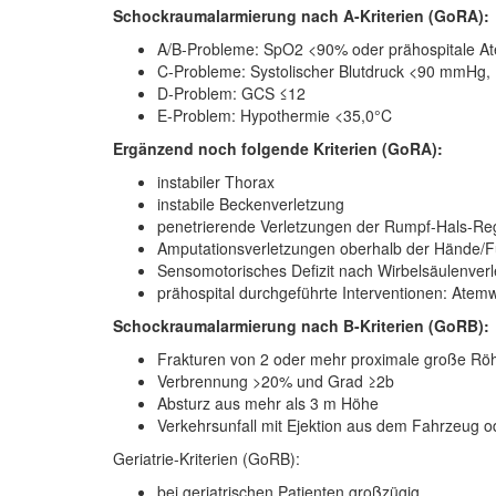
Schockraumalarmierung nach A-Kriterien (GoRA):
A/B-Probleme: SpO2 <90% oder prähospitale A
C-Probleme: Systolischer Blutdruck <90 mmHg, 
D-Problem: GCS ≤12
E-Problem: Hypothermie <35,0°C
Ergänzend noch folgende Kriterien (GoRA):
instabiler Thorax
instabile Beckenverletzung
penetrierende Verletzungen der Rumpf-Hals-Re
Amputationsverletzungen oberhalb der Hände/
Sensomotorisches Defizit nach Wirbelsäulenver
prähospital durchgeführte Interventionen: Ate
Schockraumalarmierung nach B-Kriterien (GoRB):
Frakturen von 2 oder mehr proximale große R
Verbrennung >20% und Grad ≥2b
Absturz aus mehr als 3 m Höhe
Verkehrsunfall mit Ejektion aus dem Fahrzeug 
Geriatrie-Kriterien (GoRB):
bei geriatrischen Patienten großzügig