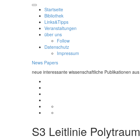
Skip
to
Startseite
content
Bibliothek
Links&Tipps
Veranstaltungen
über uns
Follow
Datenschutz
Impressum
News Papers
neue interessante wissenschaftliche Publikationen aus
Startseite
Bibliothek
Links&Tipps
Veranstaltungen
über
Follow
uns
Datenschutz
Impressum
S3 Leitlinie Polytrau