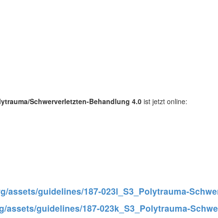
olytrauma/Schwerverletzten-Behandlung 4.0
ist jetzt online:
org/assets/guidelines/187-023l_S3_Polytrauma-Schw
org/assets/guidelines/187-023k_S3_Polytrauma-Schw