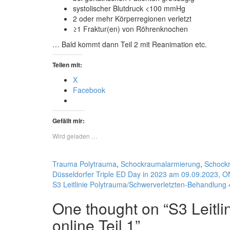
systolischer Blutdruck <100 mmHg
2 oder mehr Körperregionen verletzt
≥1 Fraktur(en) von Röhrenknochen
… Bald kommt dann Teil 2 mit Reanimation etc.
Teilen mit:
X
Facebook
Gefällt mir:
Wird geladen …
Trauma
Polytrauma
,
Schockraumalarmierung
,
Schock
Düsseldorfer Triple ED Day in 2023 am 09.09.2023, 
S3 Leitlinie Polytrauma/Schwerverletzten-Behandlung 4.
One thought on “
S3 Leitl
online Teil 1
”