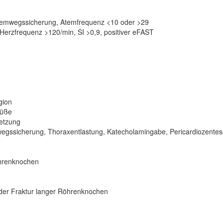
temwegssicherung, Atemfrequenz <10 oder >29
Herzfrequenz >120/min, SI >0,9, positiver eFAST
gion
Füße
letzung
mwegssicherung, Thoraxentlastung, Katecholamingabe, Pericardiozentes
öhrenknochen
oder Fraktur langer Röhrenknochen