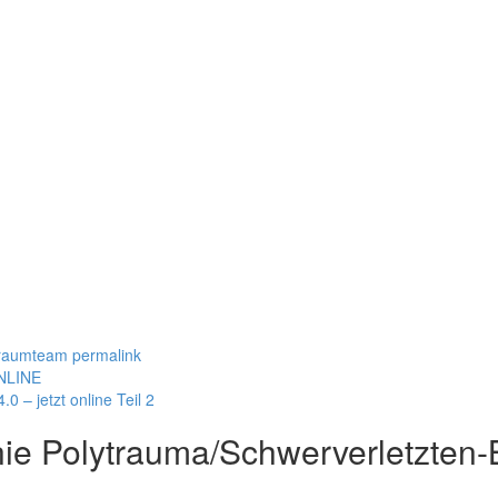
raumteam
permalink
ONLINE
0 – jetzt online Teil 2
inie Polytrauma/Schwerverletzten-