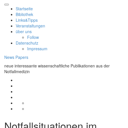
Skip
to
Startseite
content
Bibliothek
Links&Tipps
Veranstaltungen
über uns
Follow
Datenschutz
Impressum
News Papers
neue interessante wissenschaftliche Publikationen aus der
Notfallmedizin
Startseite
Bibliothek
Links&Tipps
Veranstaltungen
über
Follow
uns
Datenschutz
Impressum
Notfallsituationen im