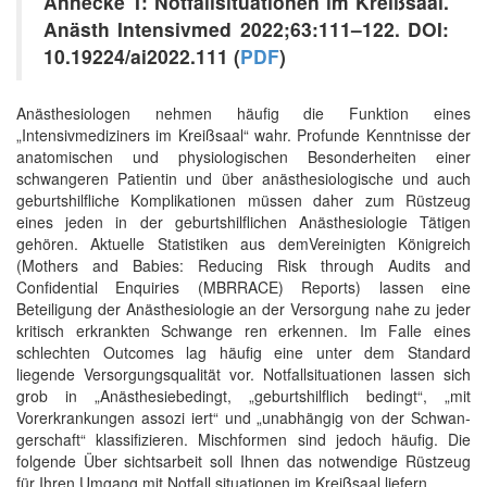
Annecke T: Notfallsituationen im Kreißsaal.
Anästh Intensivmed 2022;63:111–122. DOI:
10.19224/ai2022.111 (
PDF
)
Anästhesiologen nehmen häufig die Funktion eines
„Intensivmediziners im Kreißsaal“ wahr. Profunde Kenntnisse der
anatomischen und physiologischen Besonderheiten einer
schwangeren Pa­tientin und über anästhesiologische und auch
geburtshilfliche Komplikationen müssen daher zum Rüstzeug
eines jeden in der geburtshilflichen Anästhesiologie Tätigen
gehören. Aktuelle Statistiken aus demVereinigten Königreich
(Mothers and Babies: Reducing Risk through Audits and
Confidential Enquiries (MBRRACE)­ Reports) lassen eine
Beteiligung der Anästhesiologie an der Versorgung nahe­ zu jeder
kritisch erkrankten Schwange­ ren erkennen. Im Falle eines
schlechten Outcomes lag häufig eine unter dem Standard
liegende Versorgungsqualität vor. Notfallsituationen lassen sich
grob in „Anästhesie­bedingt, „geburtshilflich­ bedingt“, „mit
Vorerkrankungen assozi­ iert“ und „unabhängig von der Schwan­
gerschaft“ klassifizieren. Mischformen sind jedoch häufig. Die
folgende Über­ sichtsarbeit soll Ihnen das notwendige Rüstzeug
für Ihren Umgang mit Notfall­ situationen im Kreißsaal liefern.