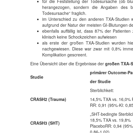
für die Feststellung der Todesursache (ob b
herangezogen, sondern die Angaben des beh
Todesursache“ fraglich.
im Unterschied zu den anderen TXA-Studien w
aufgrund der Natur der meisten GI-Blutungen der
ebenfalls auffällig ist, dass 87% der Patient
klinisch keine Schockzeichen aufwiesen
als erste der großen TXA-Studien wurden hi
nachgewiesen. Diese war zwar mit 0,8% immer 
Komplikation gescreent.
Eine Übersicht über die Ergebnisse der
großen TXA-S
primärer Outcome-Pa
Studie
der Studie
Sterblichkeit:
CRASH2 (Trauma)
14,5% TXA vs. 16,0% 
RR: 0,91 (95%-KI: 0,8
„SHT-bedingte Sterblich
18,5% TXA vs. 19,8%
CRASH3 (SHT)
PlaceboRR: 0,94 (95%
0,86-1,02)