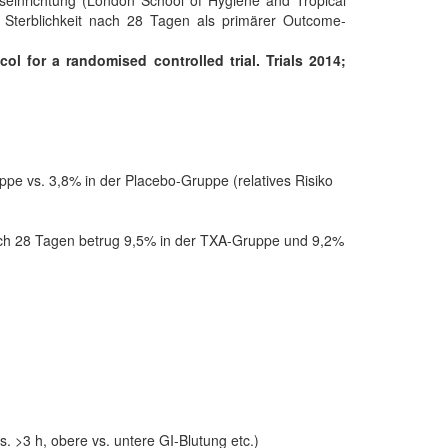
seinrichtung (London School of Hygiene and Tropical
e Sterblichkeit nach 28 Tagen als primärer Outcome-
ol for a randomised controlled trial. Trials 2014;
e vs. 3,8% in der Placebo-Gruppe (relatives Risiko
nach 28 Tagen betrug 9,5% in der TXA-Gruppe und 9,2%
 >3 h, obere vs. untere GI-Blutung etc.)