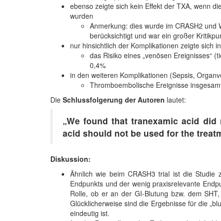
ebenso zeigte sich kein Effekt der TXA, wenn di
wurden
Anmerkung: dies wurde im CRASH2 und WOM
berücksichtigt und war ein großer Kritikpu
nur hinsichtlich der Komplikationen zeigte sich
das Risiko eines „venösen Ereignisses“ 
0,4%
in den weiteren Komplikationen (Sepsis, Organve
Thromboembolische Ereignisse insgesamt 
Die
Schlussfolgerung der Autoren
lautet:
„We found that tranexamic acid did n
acid should not be used for the treatm
Diskussion:
Ähnlich wie beim CRASH3 trial ist die Studie
Endpunkts und der wenig praxisrelevante Endpun
Rolle, ob er an der GI-Blutung bzw. dem SHT, 
Glücklicherweise sind die Ergebnisse für die „blu
eindeutig ist.