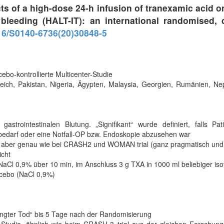
cts of a high-dose 24-h infusion of tranexamic acid
 bleeding (HALT-IT): an international randomised, d
16/S0140-6736(20)30848-5
cebo-kontrollierte Multicenter-Studie
reich, Pakistan, Nigeria, Ägypten, Malaysia, Georgien, Rumänien, Nep
“ gastrointestinalen Blutung. „Signifikant“ wurde definiert, falls
bedarf oder eine Notfall-OP bzw. Endoskopie abzusehen war
 aber genau wie bei CRASH2 und WOMAN trial (ganz pragmatisch und p
icht
aCl 0,9% über 10 min, im Anschluss 3 g TXA in 1000 ml beliebiger iso
cebo (NaCl 0,9%)
ngter Tod“ bis 5 Tage nach der Randomisierung