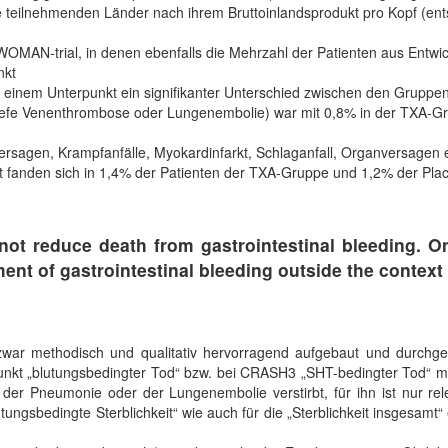
e teilnehmenden Länder nach ihrem Bruttoinlandsprodukt pro Kopf (entsp
AN-trial, in denen ebenfalls die Mehrzahl der Patienten aus Entwic
nkt
 in einem Unterpunkt ein signifikanter Unterschied zwischen den Gruppen
(tiefe Venenthrombose oder Lungenembolie) war mit 0,8% in der TXA-Gr
rsagen, Krampfanfälle, Myokardinfarkt, Schlaganfall, Organversagen et
fanden sich in 1,4% der Patienten der TXA-Gruppe und 1,2% der Placeb
ot reduce death from gastrointestinal bleeding. On
ent of gastrointestinal bleeding outside the context 
 zwar methodisch und qualitativ hervorragend aufgebaut und durchge
kt „blutungsbedingter Tod“ bzw. bei CRASH3 „SHT-bedingter Tod“ muss
der Pneumonie oder der Lungenembolie verstirbt, für ihn ist nur rele
tungsbedingte Sterblichkeit“ wie auch für die „Sterblichkeit insgesamt“ 