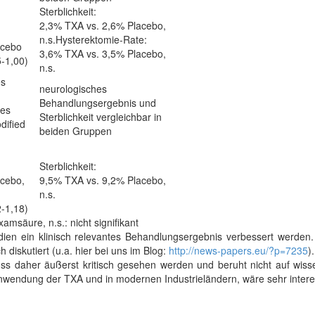
Sterblichkeit:
2,3% TXA vs. 2,6% Placebo,
n.s.Hysterektomie-Rate:
acebo
3,6% TXA vs. 3,5% Placebo,
5-1,00)
n.s.
es
neurologisches
Behandlungsergebnis und
ses
Sterblichkeit vergleichbar in
ified
beiden Gruppen
Sterblichkeit:
acebo,
9,5% TXA vs. 9,2% Placebo,
n.s.
2-1,18)
xamsäure, n.s.: nicht signifikant
ien ein klinisch relevantes Behandlungsergebnis verbessert werden.
 diskutiert (u.a. hier bei uns im Blog:
http://news-papers.eu/?p=7235
)
ss daher äußerst kritisch gesehen werden und beruht nicht auf wisse
nwendung der TXA und in modernen Industrieländern, wäre sehr intere