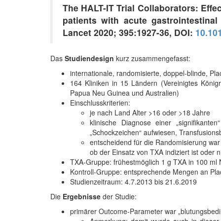
The HALT-IT Trial
Collaborators:
Effe
patients with acute gastrointestinal
Lancet 2020; 395:1927-36,
DOI:
10.10
Das
Studiendesign
kurz zusammengefasst:
internationale, randomisierte, doppel-blinde, Pla
164 Kliniken in 15 Ländern (Vereinigtes König
Papua Neu Guinea und Australien)
Einschlusskriterien:
je nach Land Alter >16 oder >18 Jahre
klinische Diagnose einer „signifikanten
„Schockzeichen“ aufwiesen, Transfusions
entscheidend für die Randomisierung war
ob der Einsatz von TXA indiziert ist oder n
TXA-Gruppe: frühestmöglich 1 g TXA in 100 ml N
Kontroll-Gruppe: entsprechende Mengen an Pla
Studienzeitraum: 4.7.2013 bis 21.6.2019
Die
Ergebnisse
der Studie:
primärer Outcome-Parameter war „blutungsbedi