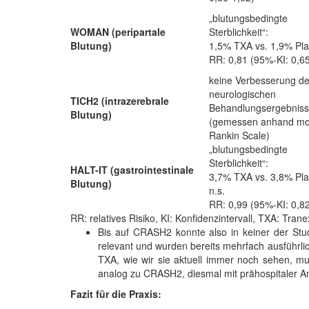
„blutungsbedingte
WOMAN (peripartale
Sterblichkeit“:
Blutung)
1,5% TXA vs. 1,9% Pl
RR: 0,81 (95%-KI: 0,6
keine Verbesserung d
neurologischen
TICH2 (intrazerebrale
Behandlungsergebnis
Blutung)
(gemessen anhand mod
Rankin Scale)
„blutungsbedingte
Sterblichkeit“:
HALT-IT (gastrointestinale
3,7% TXA vs. 3,8% Pl
Blutung)
n.s.
RR: 0,99 (95%-KI: 0,8
RR: relatives Risiko, KI: Konfidenzintervall, TXA: Trane
Bis auf CRASH2 konnte also in keiner der Stud
relevant und wurden bereits mehrfach ausführlich
TXA, wie wir sie aktuell immer noch sehen, mu
analog zu CRASH2, diesmal mit prähospitaler A
Fazit für die Praxis: