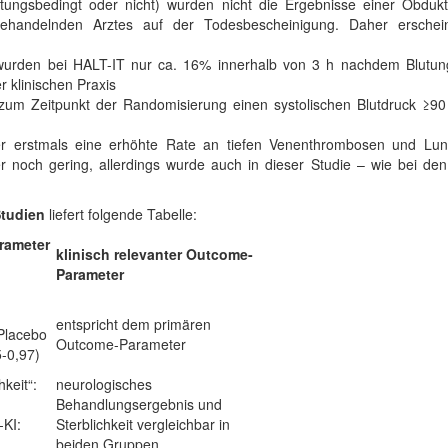
lutungsbedingt oder nicht) wurden nicht die Ergebnisse einer Obdu
andelnden Arztes auf der Todesbescheinigung. Daher erscheint 
urden bei HALT-IT nur ca. 16% innerhalb von 3 h nachdem Blutungs
 klinischen Praxis
en zum Zeitpunkt der Randomisierung einen systolischen Blutdruck ≥
er erstmals eine erhöhte Rate an tiefen Venenthrombosen und Lu
noch gering, allerdings wurde auch in dieser Studie – wie bei den 
tudien
liefert folgende Tabelle:
rameter
klinisch relevanter Outcome-
Parameter
entspricht dem primären
Placebo
Outcome-Parameter
5-0,97)
keit“:
neurologisches
Behandlungsergebnis und
-KI:
Sterblichkeit vergleichbar in
beiden Gruppen