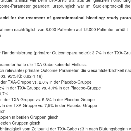
Studie, ähnlich wie beim CRASH-3 trial aus der gleichen Forschung
tcome-Parameter geändert, ursprünglich war im Studienprotokoll di
acid for the treatment of gastrointestinal bleeding: study protoc
ahmen nachträglich von 8.000 Patienten auf 12.000 Patienten erhöht
n
er Randomisierung (primärer Outcomeparameter): 3,7% in der TXA-Grupp
ameter hatte die TXA-Gabe keinerlei Einfluss:
nisch relevante) primäre Outcome-Parameter, die Gesamtsterblichkeit 
1,03, 95%-KI: 0,92-1,16)
n der TXA-Gruppe vs. 2,0% in der Placebo-Gruppe
2% in der TXA-Gruppe vs. 4,4% in der Placebo-Gruppe
 0,7%
 in der TXA-Gruppe vs. 5,3% in der Placebo-Gruppe
% in der TXA-Gruppe vs. 7,5% in der Placebo-Gruppe
ich
kopien in beiden Gruppen gleich
 beiden Gruppen gleich
bhängigkeit vom Zeitpunkt der TXA-Gabe (≤3 h nach Blutungsbeginn vs.