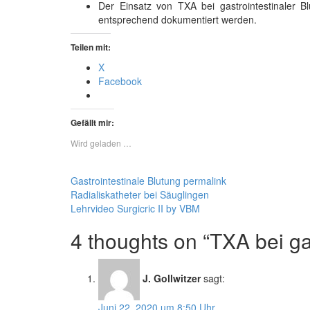
Der Einsatz von TXA bei gastrointestinaler Bl
entsprechend dokumentiert werden.
Teilen mit:
X
Facebook
Gefällt mir:
Wird geladen …
Gastrointestinale Blutung
permalink
Radialiskatheter bei Säuglingen
Lehrvideo Surgicric II by VBM
4 thoughts on “
TXA bei ga
J. Gollwitzer
sagt:
Juni 22, 2020 um 8:50 Uhr