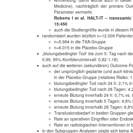
Anmerkung: damit wurde auch in dieser 
Medicine), nachträglich der primäre Ou
Parameter vermerkt.
Roberts I et al. HALT-IT – tranexamic 
15:450
auch die Studiengröße wurde in diesem R
randomisiert wurden letztlich n=12.009 Patiente
n=5.994 in die TXA-Gruppe
n=6.015 in die Placebo-Gruppe
„blutungsbedingter Tod“ bis zum 5. Tag nach d
0,99, 95%-Konfidenzintervall: 0,82-1,18)
auch auf die weiteren (sekundären) Outcome-Par
der ursprünglich geplante (und auch kli
in der Placebo-Gruppe (relatives Risiko: 
blutungsbedingter Tod nach 24 h: 2,1% i
blutungsbedingter Tod nach 28 Tagen: 4,
erneute Blutung innerhalb 24 h: 0,7% vs.
erneute Blutung innerhalb 5 Tagen: 4,8%
erneute Blutung innerhalb 28 Tagen: 6,8
Transfusionsbedarf in beiden Gruppen gle
Rate an operativen Eingriffen oder Endos
Rate an radiologischen Interventionen in
in den Subgruppen-Analysen zeigte sich keine A