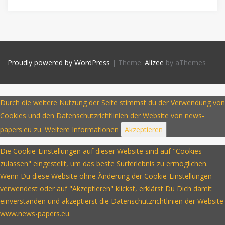
Proudly powered by WordPress
|
Theme:
Alizee
by aThemes
Durch die weitere Nutzung der Seite stimmst du der Verwendung von
Cookies und den Datenschutzrichtlinien der Website von news-
papers.eu zu.
Weitere Informationen
Akzeptieren
Die Cookie-Einstellungen auf dieser Website sind auf "Cookies
zulassen" eingestellt, um das beste Surferlebnis zu ermöglichen.
Wenn Du diese Website ohne Änderung der Cookie-Einstellungen
verwendest oder auf "Akzeptieren" klickst, erklärst Du Dich damit
einverstanden und akzeptierst die Datenschutzrichtlinien der Website
www.news-papers.eu.