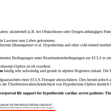
aben: akzidentell (z.B. bei Obdachlosen oder Drogen-abhängigen Patie
en in Lawinen ums Leben gekommen.
ermie (Baumgartner et al. Hypothermia and other cold-related morbidi
mten Bedingungen unter Reanimationsbedingungen zur ECLS in ein ent
hermie-Opfern ist oft exzellent.
um
häufig sehr aufwändig und gerade in alpinen Regionen riskant. Die 
lgsaussichten einer ECLS-Therapie abzuschätzen. Dies beruht jedoch a
m die Überlebenswahrscheinlichkeit von Hypothermie-Opfern deutlich b
acorporeal life support for hypothermic cardiac arrest patients: 