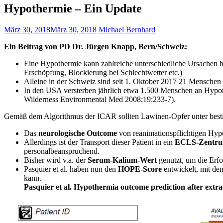
Hypothermie – Ein Update
März 30, 2018
März 30, 2018
Michael Bernhard
Ein Beitrag von PD Dr. Jürgen Knapp, Bern/Schweiz:
Eine Hypothermie kann zahlreiche unterschiedliche Ursachen h
Erschöpfung, Blockierung bei Schlechtwetter etc.)
Alleine in der Schweiz sind seit 1. Oktober 2017 21 Mensch
In den USA versterben jährlich etwa 1.500 Menschen an Hypoth
Wilderness Environmental Med 2008;19:233-7).
Gemäß dem Algorithmus der ICAR sollten Lawinen-Opfer unter bestim
Das
neurologische Outcome
von reanimationspflichtigen Hypot
Allerdings ist der Transport dieser Patient in ein
ECLS-Zentr
personalbeanspruchend.
Bisher wird v.a. der
Serum-Kalium-Wert
genutzt, um die Erfo
Pasquier et al. haben nun den
HOPE-Score
entwickelt, mit de
kann.
Pasquier et al. Hypothermia outcome prediction after extr