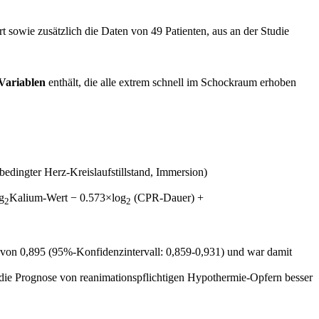
t sowie zusätzlich die Daten von 49 Patienten, aus an der Studie
 Variablen
enthält, die alle extrem schnell im Schockraum erhoben
dingter Herz-Kreislaufstillstand, Immersion)
g
Kalium-Wert − 0.573×log
(CPR-Dauer) +
2
2
rt von 0,895 (95%-Konfidenzintervall: 0,859-0,931) und war damit
l, die Prognose von reanimationspflichtigen Hypothermie-Opfern besser