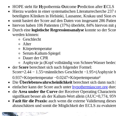
HOPE steht für
H
ypothermia
O
utcome
P
rediction after
E
CLS
Hierzu wurden in einer systematischen Literaturrecherche 237 r
beteiligten Kliniken in Helsinki, Lausanne, Krakau und Sion ev
somit basiert der Score auf den Daten von insgesamt 286 Patie
hiervon haben 106 Patienten (37%) überlebt, 84% hiervon mit
Durch eine
logistische Regressionsanalyse
konnte so der Scor
werden können:
Geschlecht
Alter
Körpertemperatur
Serum-Kalium-Spiegel
Dauer der CPR
Asphyxie ja (Kopf vollständig von Schnee/Wasser bedeck
der
Score
berechnet sich nach folgender Formel:
Score=2.44 − 1.55×männliches Geschlecht −1.95×(Asphyxie bed
0.937×Körpertemperatur −0.0247×Körpertemperatur²
Die
Überlebenswahrscheinlichkeit
berechnet sich dann nach 
einfacher kann der Score auch unter
hypothermiascore.org
durc
die
Area under the Curve
der Receiver Operating Characterisi
signifikant besser als der Kalium-Wert allein (AUC=0,774, 95
Fazit für die Praxis:
auch wenn die externe Validierung dieses
abzuschätzen und somit die Möglichkeit der ECLS zu evaluiere