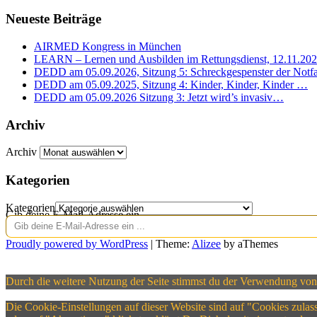
Neueste Beiträge
AIRMED Kongress in München
LEARN – Lernen und Ausbilden im Rettungsdienst, 12.11.20
DEDD am 05.09.2026, Sitzung 5: Schreckgespenster der Notfa
DEDD am 05.09.2025, Sitzung 4: Kinder, Kinder, Kinder …
DEDD am 05.09.2026 Sitzung 3: Jetzt wird’s invasiv…
Archiv
Archiv
Kategorien
Kategorien
Gib deine E-Mail-Adresse ein ...
Proudly powered by WordPress
|
Theme:
Alizee
by aThemes
Durch die weitere Nutzung der Seite stimmst du der Verwendung von
Die Cookie-Einstellungen auf dieser Website sind auf "Cookies zula