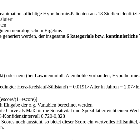
eanimationspflichtige Hypothermie-Patienten aus 18 Studien identifizier
aluiert
nten
 gutem neurologischem Ergebnis
e generiert werden, der insgesamt
6 kategoriale bzw. kontinuierliche
t) oder nein (bei Lawinenunfall: Atemhöhle vorhanden, Hypothermie-be
ingter Herz-Kreislauf-Stillstand) − 0.0191×Alter in Jahren − 2.07×lo
[escore/(1+escore)]
h Eingabe der o.g. Variablen berechnet werden
tc Curve als Maß für die Sensitivität und Spezifität erreicht einen We
%-Konfidenzintervall 0,720-0,828
 Scores noch aussteht, so bietet dieser Score ein wertvolles Hilfsmitte
n.