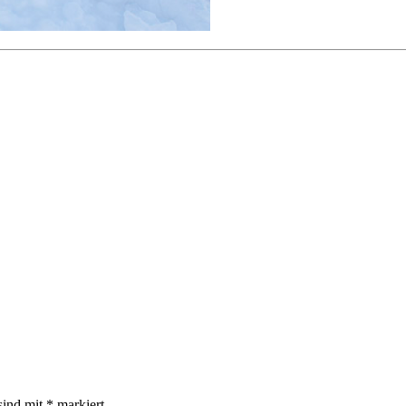
sind mit
*
markiert