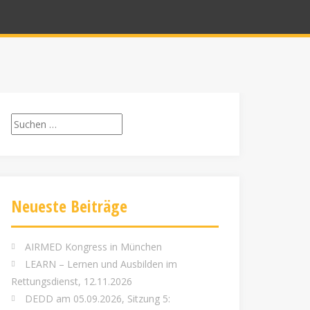
Suchen
nach:
Neueste Beiträge
AIRMED Kongress in München
LEARN – Lernen und Ausbilden im
Rettungsdienst, 12.11.2026
DEDD am 05.09.2026, Sitzung 5: