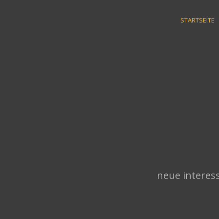
Skip
to
STARTSEITE
content
neue interess