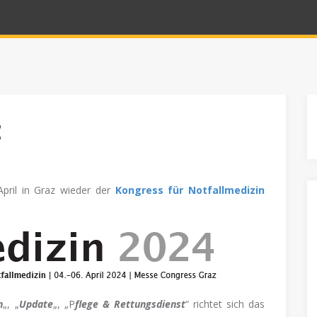
z
pril in Graz wieder der
Kongress für Notfallmedizin
n
„, „
Update
„, „P
flege & Rettungsdienst
“ richtet sich das