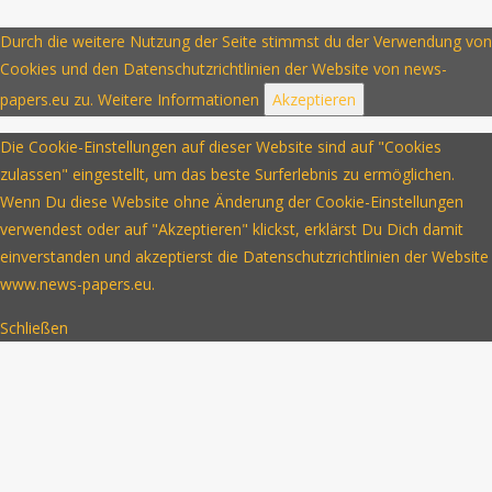
Durch die weitere Nutzung der Seite stimmst du der Verwendung von
Cookies und den Datenschutzrichtlinien der Website von news-
papers.eu zu.
Weitere Informationen
Akzeptieren
Die Cookie-Einstellungen auf dieser Website sind auf "Cookies
zulassen" eingestellt, um das beste Surferlebnis zu ermöglichen.
Wenn Du diese Website ohne Änderung der Cookie-Einstellungen
verwendest oder auf "Akzeptieren" klickst, erklärst Du Dich damit
einverstanden und akzeptierst die Datenschutzrichtlinien der Website
www.news-papers.eu.
Schließen