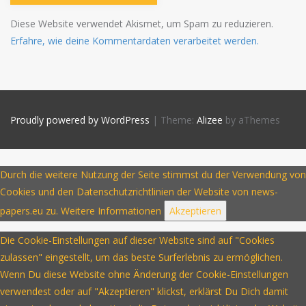
Diese Website verwendet Akismet, um Spam zu reduzieren.
Erfahre, wie deine Kommentardaten verarbeitet werden.
Proudly powered by WordPress
|
Theme:
Alizee
by aThemes
Durch die weitere Nutzung der Seite stimmst du der Verwendung von
Cookies und den Datenschutzrichtlinien der Website von news-
papers.eu zu.
Weitere Informationen
Akzeptieren
Die Cookie-Einstellungen auf dieser Website sind auf "Cookies
zulassen" eingestellt, um das beste Surferlebnis zu ermöglichen.
Wenn Du diese Website ohne Änderung der Cookie-Einstellungen
verwendest oder auf "Akzeptieren" klickst, erklärst Du Dich damit