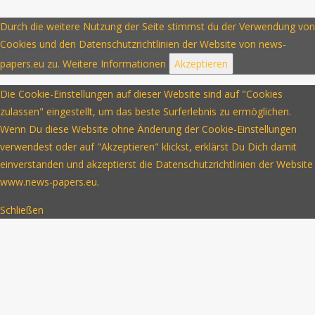
Durch die weitere Nutzung der Seite stimmst du der Verwendung von
Cookies und den Datenschutzrichtlinien der Website von news-
papers.eu zu.
Weitere Informationen
Akzeptieren
Die Cookie-Einstellungen auf dieser Website sind auf "Cookies
zulassen" eingestellt, um das beste Surferlebnis zu ermöglichen.
Wenn Du diese Website ohne Änderung der Cookie-Einstellungen
verwendest oder auf "Akzeptieren" klickst, erklärst Du Dich damit
einverstanden und akzeptierst die Datenschutzrichtlinien der Website
www.news-papers.eu.
Schließen