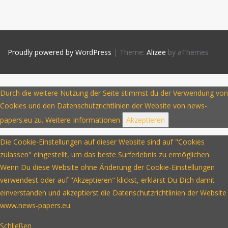
Proudly powered by WordPress
|
Theme:
Alizee
by aThemes
Durch die weitere Nutzung der Seite stimmst du der Verwendung von
Cookies und den Datenschutzrichtlinien der Website von news-
papers.eu zu.
Weitere Informationen
Akzeptieren
Die Cookie-Einstellungen auf dieser Website sind auf "Cookies
zulassen" eingestellt, um das beste Surferlebnis zu ermöglichen.
Wenn Du diese Website ohne Änderung der Cookie-Einstellungen
verwendest oder auf "Akzeptieren" klickst, erklärst Du Dich damit
einverstanden und akzeptierst die Datenschutzrichtlinien der Website
www.news-papers.eu.
Schließen