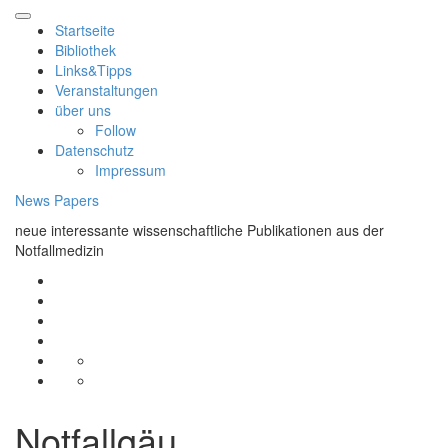
Skip
to
Startseite
content
Bibliothek
Links&Tipps
Veranstaltungen
über uns
Follow
Datenschutz
Impressum
News Papers
neue interessante wissenschaftliche Publikationen aus der
Notfallmedizin
Startseite
Bibliothek
Links&Tipps
Veranstaltungen
über
Follow
uns
Datenschutz
Impressum
Notfallgäu