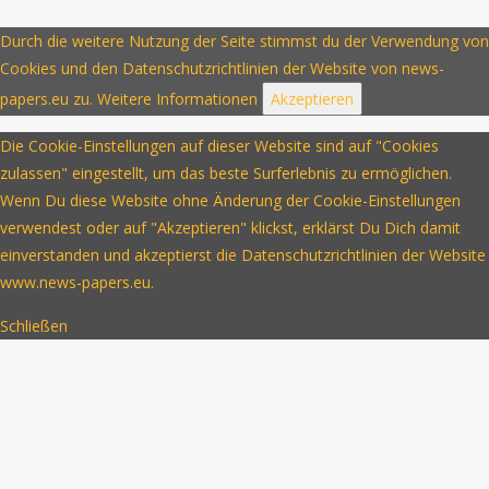
Durch die weitere Nutzung der Seite stimmst du der Verwendung von
Cookies und den Datenschutzrichtlinien der Website von news-
papers.eu zu.
Weitere Informationen
Akzeptieren
Die Cookie-Einstellungen auf dieser Website sind auf "Cookies
zulassen" eingestellt, um das beste Surferlebnis zu ermöglichen.
Wenn Du diese Website ohne Änderung der Cookie-Einstellungen
verwendest oder auf "Akzeptieren" klickst, erklärst Du Dich damit
einverstanden und akzeptierst die Datenschutzrichtlinien der Website
www.news-papers.eu.
Schließen