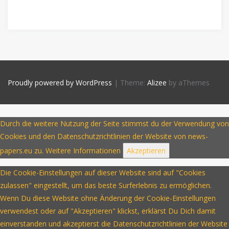
Proudly powered by WordPress
|
Theme:
Alizee
by aThemes
Durch die weitere Nutzung der Seite stimmst du der Verwendung von
Cookies und den Datenschutzrichtlinien der Website von news-
papers.eu zu.
Weitere Informationen
Akzeptieren
Die Cookie-Einstellungen auf dieser Website sind auf "Cookies
zulassen" eingestellt, um das beste Surferlebnis zu ermöglichen.
Wenn Du diese Website ohne Änderung der Cookie-Einstellungen
verwendest oder auf "Akzeptieren" klickst, erklärst Du Dich damit
einverstanden und akzeptierst die Datenschutzrichtlinien der Website