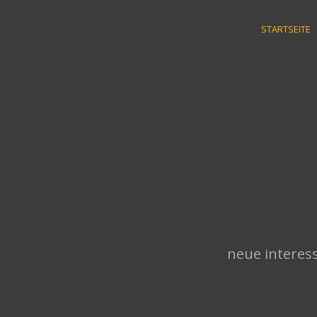
Skip
to
STARTSEITE
content
neue interess