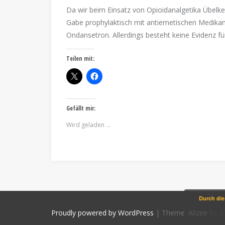
Da wir beim Einsatz von Opioidanalgetika Übelke
Gabe prophylaktisch mit antiemetischen Medika
Ondansetron. Allerdings besteht keine Evidenz fü
Teilen mit:
Gefällt mir:
Wird geladen …
Durch die
Proudly powered by WordPress
|
Theme:
Alizee
by a