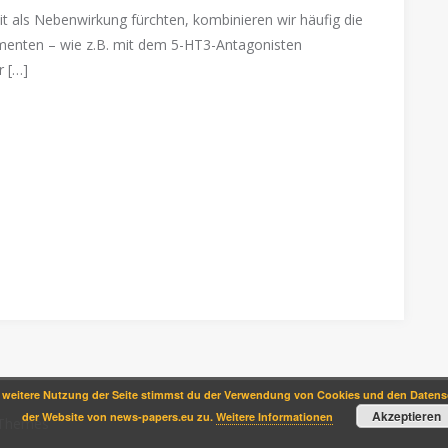
it als Nebenwirkung fürchten, kombinieren wir häufig die
menten – wie z.B. mit dem 5-HT3-Antagonisten
r […]
 weitere Nutzung der Seite stimmst du der Verwendung von Cookies und den Datensc
Akzeptieren
der Website von news-papers.eu zu.
Weitere Informationen
Themes