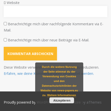
Website
Benachrichtige mich über nachfolgende Kommentare via E-
Mail.
Benachrichtige mich über neue Beiträge via E-Mail.
Diese Website verwendet Akismet, um Spam zu reduzieren.
Durch die weitere Nutzung
der Seite stimmst du der
Erfahre, wie deine Kommentardaten verarbeitet werden.
Verwendung von Cookies
und den
Datenschutzrichtlinien der
Website von news-papers.eu
zu.
Weitere Informationen
Akzeptieren
Proudly powered by WordPress
|
Theme:
Alizee
by aThemes