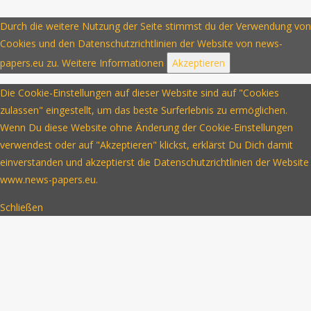
Durch die weitere Nutzung der Seite stimmst du der Verwendung von
Cookies und den Datenschutzrichtlinien der Website von news-
papers.eu zu.
Weitere Informationen
Akzeptieren
Die Cookie-Einstellungen auf dieser Website sind auf "Cookies
zulassen" eingestellt, um das beste Surferlebnis zu ermöglichen.
Wenn Du diese Website ohne Änderung der Cookie-Einstellungen
verwendest oder auf "Akzeptieren" klickst, erklärst Du Dich damit
einverstanden und akzeptierst die Datenschutzrichtlinien der Website
www.news-papers.eu.
Schließen