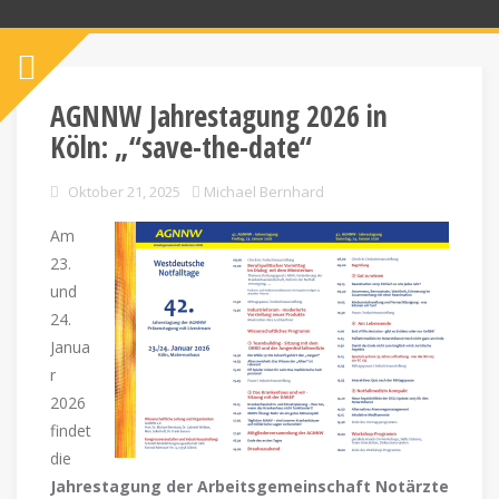
AGNNW Jahrestagung 2026 in
Köln: „“save-the-date“
Oktober 21, 2025
Michael Bernhard
Am
23.
und
24.
Janua
r
2026
findet
die
Jahrestagung der Arbeitsgemeinschaft Notärzte