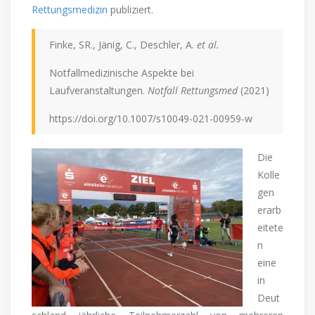
Rettungsmedizin
publiziert.
Finke, SR., Jänig, C., Deschler, A.
et al.
Notfallmedizinische Aspekte bei
Laufveranstaltungen.
Notfall Rettungsmed
(2021)
https://doi.org/10.1007/s10049-021-00959-w
Die
Kolle
gen
erarb
eitete
n
eine
in
Deut