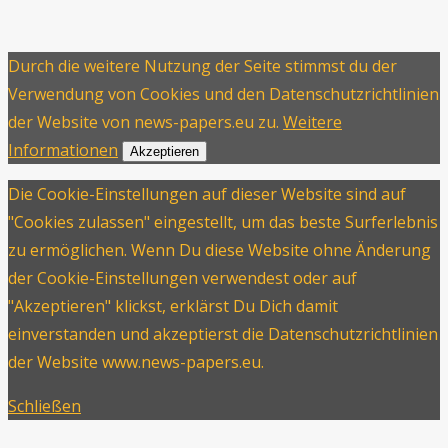
Durch die weitere Nutzung der Seite stimmst du der
Verwendung von Cookies und den Datenschutzrichtlinien
der Website von news-papers.eu zu.
Weitere
Informationen
Akzeptieren
Die Cookie-Einstellungen auf dieser Website sind auf
"Cookies zulassen" eingestellt, um das beste Surferlebnis
zu ermöglichen. Wenn Du diese Website ohne Änderung
der Cookie-Einstellungen verwendest oder auf
"Akzeptieren" klickst, erklärst Du Dich damit
einverstanden und akzeptierst die Datenschutzrichtlinien
der Website www.news-papers.eu.
Schließen