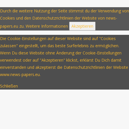
Durch die weitere Nutzung der Seite stimmst du der Verwendung von
Cookies und den Datenschutzrichtlinien der Website von news-
papers.eu zu.
Weitere Informationen
Akzeptieren
Die Cookie-Einstellungen auf dieser Website sind auf "Cookies
zulassen" eingestellt, um das beste Surferlebnis zu ermöglichen.
Wenn Du diese Website ohne Änderung der Cookie-Einstellungen
verwendest oder auf "Akzeptieren" klickst, erklärst Du Dich damit
einverstanden und akzeptierst die Datenschutzrichtlinien der Website
www.news-papers.eu.
Schließen