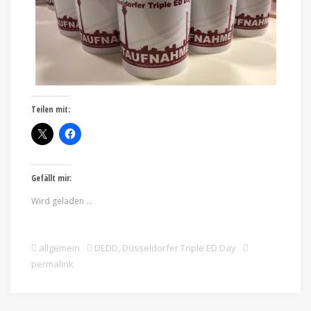
Teilen mit:
Gefällt mir:
Wird geladen …
allgemein
DEDD
,
Düsseldorfer Triple ED Day
permalink