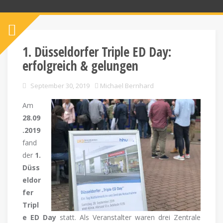
1. Düsseldorfer Triple ED Day:
erfolgreich & gelungen
September 30, 2019
Michael Bernhard
Am
28.09
.2019
fand
der
1.
Düss
eldor
fer
Tripl
e ED Day
statt. Als Veranstalter waren drei Zentrale