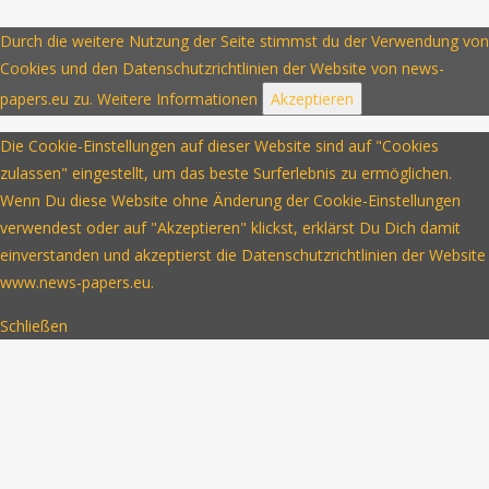
Durch die weitere Nutzung der Seite stimmst du der Verwendung von
Cookies und den Datenschutzrichtlinien der Website von news-
papers.eu zu.
Weitere Informationen
Akzeptieren
Die Cookie-Einstellungen auf dieser Website sind auf "Cookies
zulassen" eingestellt, um das beste Surferlebnis zu ermöglichen.
Wenn Du diese Website ohne Änderung der Cookie-Einstellungen
verwendest oder auf "Akzeptieren" klickst, erklärst Du Dich damit
einverstanden und akzeptierst die Datenschutzrichtlinien der Website
www.news-papers.eu.
Schließen