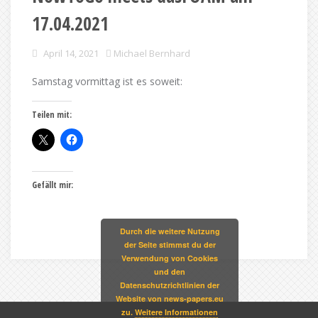
17.04.2021
April 14, 2021
Michael Bernhard
Samstag vormittag ist es soweit:
Teilen mit:
Gefällt mir:
Durch die weitere Nutzung
der Seite stimmst du der
Verwendung von Cookies
und den
Datenschutzrichtlinien der
Website von news-papers.eu
zu.
Weitere Informationen