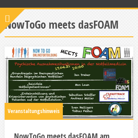
NowToGo meets dasFOAM
Veranstaltungshinweis
NowToGo meets dasFOAM am