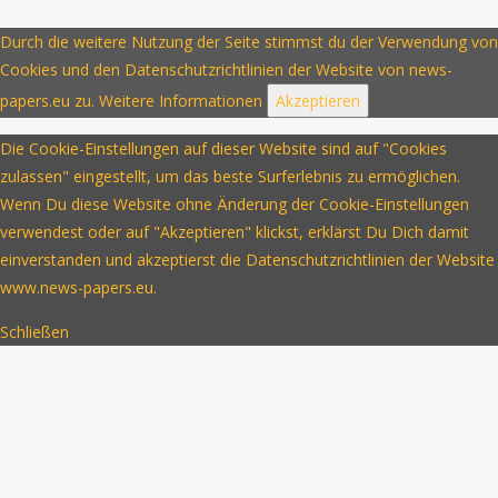
Durch die weitere Nutzung der Seite stimmst du der Verwendung von
Cookies und den Datenschutzrichtlinien der Website von news-
papers.eu zu.
Weitere Informationen
Akzeptieren
Die Cookie-Einstellungen auf dieser Website sind auf "Cookies
zulassen" eingestellt, um das beste Surferlebnis zu ermöglichen.
Wenn Du diese Website ohne Änderung der Cookie-Einstellungen
verwendest oder auf "Akzeptieren" klickst, erklärst Du Dich damit
einverstanden und akzeptierst die Datenschutzrichtlinien der Website
www.news-papers.eu.
Schließen