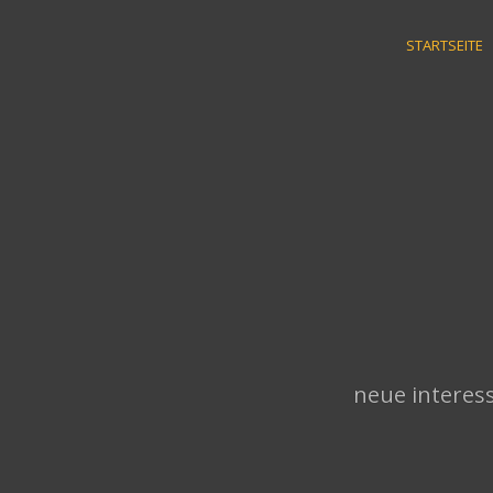
Skip
to
STARTSEITE
content
neue interess